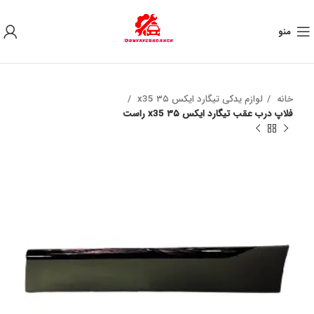
به علت نوسان ارز ، لطفا قبل از خرید تماس بگیرید.
منو
خانه
لوازم یدکی تیگارد ایکس ۳۵ x35
فلاپ درب عقب تیگارد ایکس ۳۵ x35 راست