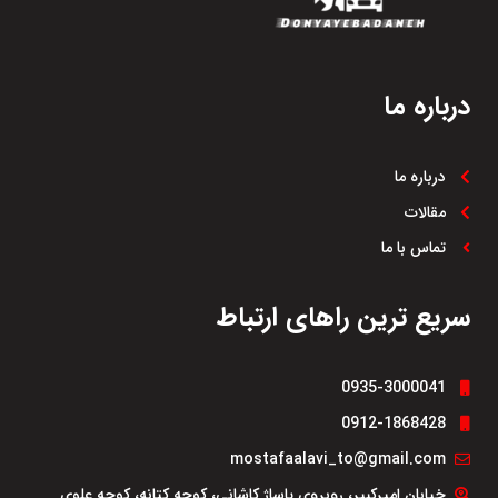
مسیرهای آفرودی
طول عمر بالا و نیاز کم به
نگهداری
درباره ما
مقاوم در برابر شرایط جوی و
نور خورشید
درباره ما
مقالات
تماس با ما
سریع ترین راهای ارتباط
0935-3000041
0912-1868428
mostafaalavi_to@gmail.com
خیابان امیرکبیر، روبروی پاساژ کاشانی، کوچه کتانه، کوچه علوی