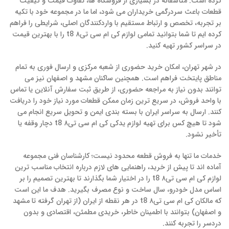
کرده است. متأسفانه در بسیاری از فروشگاه ها، تفاوت قیمت و کیفیت
قطعات باعث سردرگمی خریداران می شود، اما ما در مجموعه خود با تکیه
بر تجربه، تخصص و ارتباط مستقیم با واردکنندگان اصلی، شرایطی را فراهم
کرده ایم تا شما بتوانید تمامی لوازم کی ام سی تی۸ t8 را با بهترین قیمت
در سراسر کشور تهیه کنید.
در شهر تهران، امکان خرید حضوری از شعبه مرکزی و ارسال فوری به تمام
مناطق پایتخت فراهم است. همچنین ساکنان مشهد و اصفهان نیز می
توانند بدون نیاز به مراجعه حضوری، از طریق ثبت سفارش آنلاین یا تماس
با واحد فروش، در سریع ترین زمان ممکن قطعات مورد نیاز خود را دریافت
کنند. ارسال به سراسر ایران با بسته بندی ایمن و تحویل سریع انجام می
شود تا هیچ کس برای تهیه لوازم یدکی کی ام سی تی۸ t8 دچار وقفه یا
تأخیر نشود.
خدمات ما تنها به فروش قطعه محدود نیست؛ کارشناسان فنی مجموعه
آماده اند تا پیش از خرید، راهنمایی های لازم درباره انتخاب مناسب ترین
لوازم کی ام سی تی۸ t8 را در اختیار شما بگذارند تا بهترین تصمیم را بر
اساس مدل خودرو، سال ساخت و نوع مصرف بگیرید. هدف ما این است
که مالکان کی ام سی تی۸ t8 در هر نقطه از ایران (از تهران گرفته تا مشهد
و اصفهان) بتوانند با اطمینان خاطر، خریدی مطمئن، اقتصادی و بدون
دردسر را تجربه کنند.