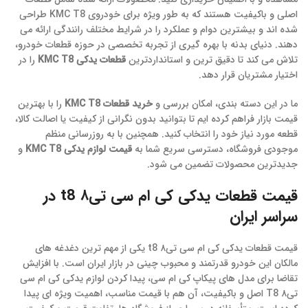
اصلی و باکیفیت هستند که به طور ویژه برای خودروی KMC T8 طراحی
شده اند و بیشترین دوام و عملکرد را در شرایط مختلف رانندگی ارائه می
دهند. دنیای بدنه با بهره گیری از تجربه تخصصی در حوزه قطعات خودرو،
تلاش می کند تا دقیق ترین و استانداردترین
قطعات یدکی KMC T8
را در
اختیار مشتریان قرار دهد.
ما در این دسته بندی، امکان بررسی و
خرید قطعات KMC T8
را با بهترین
قیمت بازار فراهم کرده ایم تا بتوانید بدون نگرانی از کیفیت یا اصالت کالا،
قطعه مورد نیاز خود را انتخاب کنید. همچنین با به روزرسانی منظم
موجودی فروشگاه، دسترسی سریع شما به
قیمت لوازم یدکی KMC T8
و
جدیدترین محصولات تضمین می شود.
قیمت قطعات یدکی کی ام سی تی۸ t8 در
سراسر ایران
قیمت قطعات یدکی کی ام سی تی۸ t8 یکی از مهم ترین دغدغه های
مالکان این خودرو قدرتمند و محبوب چینی در بازار ایران است. با افزایش
تقاضا برای مدل های پیکاپ کی ام سی، پیدا کردن لوازم یدکی کی ام سی
تی۸ T8 اصل و باکیفیت، آن هم با قیمت مناسب، اهمیت ویژه ای پیدا