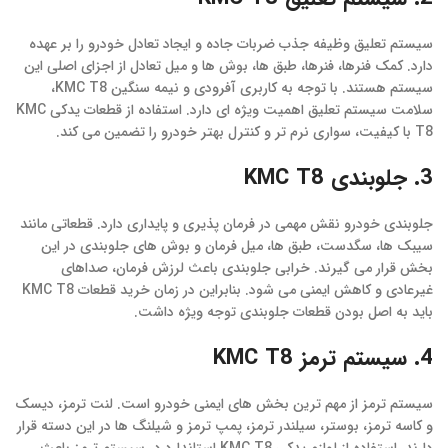
سیستم تعلیق وظیفه جذب ضربات جاده و ایجاد تعادل خودرو را بر عهده
دارد. کمک فنرها، فنرها، طبق ها، بوش ها و میل تعادل از اجزای اصلی این
سیستم هستند. با توجه به کاربری آفرودی و نیمه سنگین KMC T8،
سلامت سیستم تعلیق اهمیت ویژه ای دارد. استفاده از قطعات یدکی KMC
T8 با کیفیت، سواری نرم تر و کنترل بهتر خودرو را تضمین می کند.
3. جلوبندی KMC T8
جلوبندی خودرو نقش مهمی در فرمان پذیری و پایداری دارد. قطعاتی مانند
سیبک ها، سگدست، طبق ها، میل فرمان و بوش های جلوبندی در این
بخش قرار می گیرند. خرابی جلوبندی باعث لرزش فرمان، صداهای
غیرعادی و کاهش ایمنی می شود. بنابراین در زمان خرید قطعات KMC T8
باید به اصل بودن قطعات جلوبندی توجه ویژه داشت.
4. سیستم ترمز KMC T8
سیستم ترمز از مهم ترین بخش های ایمنی خودرو است. لنت ترمز، دیسک
و کاسه ترمز، بوستر، سیلندر ترمز، پمپ ترمز و شیلنگ ها در این دسته قرار
دارند. استفاده از لوازم یدکی KMC T8 استاندارد در سیستم ترمز باعث