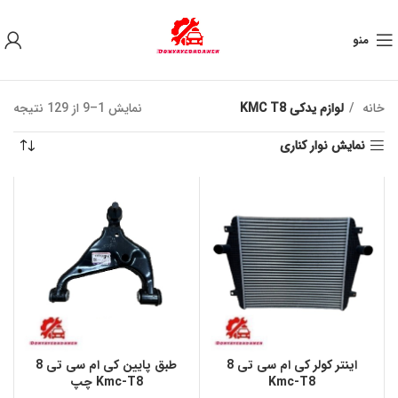
به علت نوسان ارز ، لطفا قبل از خرید تماس بگیرید.
منو
خانه
لوازم یدکی KMC T8
نمایش 1–9 از 129 نتیجه
نمایش نوار کناری
اینتر کولر کی ام سی تی 8
طبق پايين کی ام سی تی 8
Kmc-T8
Kmc-T8 چپ