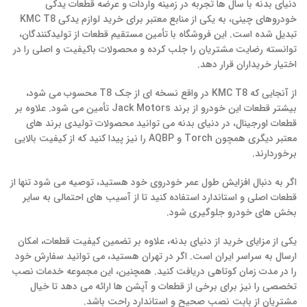
دنیای بدنه با سال ها تجربه در زمینه واردات و عرضه قطعات یدکی
خودروهای چینی، به یکی از منابع معتبر برای خرید لوازم یدکی KMC T8
تبدیل شده است. این فروشگاه با تأمین مستقیم قطعات از تولیدکنندگان،
توانسته رضایت مشتریان را جلب کرده و محصولات باکیفیت و اصلی را در
اختیار خریداران قرار دهد.
از آنجایی که KMC T8 در واقع نسخه ای از جک T8 محسوب می شود،
بیشتر قطعات این خودرو از برند Jack Motors تأمین می شود. علاوه بر
قطعات اورجینال، در دنیای بدنه می توانید محصولات تولیدی برند های
معتبر دیگری همچون Torch و AQBP را نیز پیدا کنید که از کیفیت بالایی
برخوردارند.
اگر به دنبال افزایش طول عمر خودروی خود هستید، توصیه می شود تنها از
قطعات اصلی و استاندارد استفاده کنید تا از آسیب های احتمالی به سایر
بخش های خودرو جلوگیری شود.
یکی از مزایای خرید از دنیای بدنه، علاوه بر تضمین کیفیت قطعات، امکان
ارسال به سراسر ایران است. اگر در تهران هستید، می توانید سفارش خود
را در مدت زمان کوتاهی دریافت کنید. همچنین، این مجموعه خدمات نصب
تخصصی را نیز برای برخی از قطعات و آپشن ها ارائه می دهد تا خیال
مشتریان از بابت نصب صحیح و استاندارد راحت باشد.