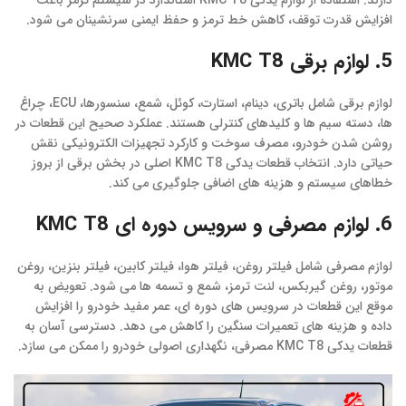
افزایش قدرت توقف، کاهش خط ترمز و حفظ ایمنی سرنشینان می شود.
5. لوازم برقی KMC T8
لوازم برقی شامل باتری، دینام، استارت، کوئل، شمع، سنسورها، ECU، چراغ
ها، دسته سیم ها و کلیدهای کنترلی هستند. عملکرد صحیح این قطعات در
روشن شدن خودرو، مصرف سوخت و کارکرد تجهیزات الکترونیکی نقش
حیاتی دارد. انتخاب قطعات یدکی KMC T8 اصلی در بخش برقی از بروز
خطاهای سیستم و هزینه های اضافی جلوگیری می کند.
6. لوازم مصرفی و سرویس دوره ای KMC T8
لوازم مصرفی شامل فیلتر روغن، فیلتر هوا، فیلتر کابین، فیلتر بنزین، روغن
موتور، روغن گیربکس، لنت ترمز، شمع و تسمه ها می شود. تعویض به
موقع این قطعات در سرویس های دوره ای، عمر مفید خودرو را افزایش
داده و هزینه های تعمیرات سنگین را کاهش می دهد. دسترسی آسان به
قطعات یدکی KMC T8 مصرفی، نگهداری اصولی خودرو را ممکن می سازد.