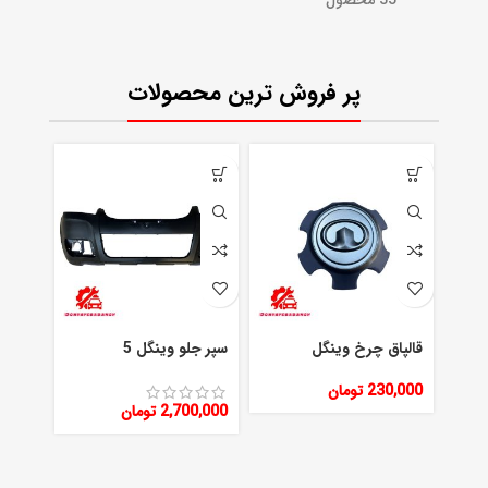
35 محصول
پر فروش ترین محصولات
قالپاق چرخ وینگل
سپر جلو وینگل 5
ارم در
230,000
تومان
0,000
2,700,000
تومان