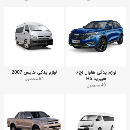
لوازم یدکی هاوال اچ۶
لوازم یدکی هایس 2007
هیبرید H6
54 محصول
40 محصول