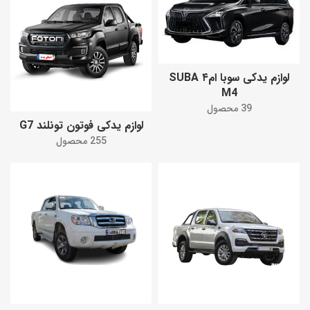
لوازم یدکی سوبا ام۴ SUBA
M4
39 محصول
لوازم یدکی فوتون تونلند G7
255 محصول