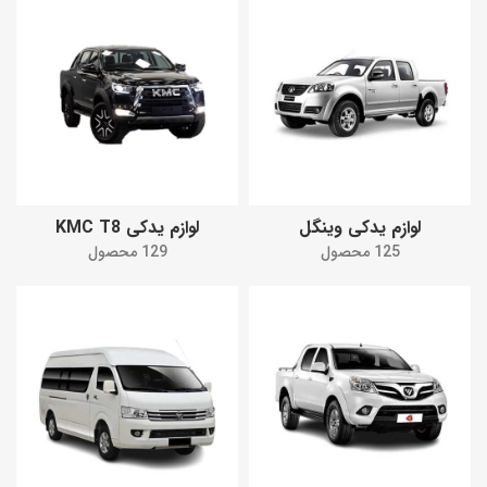
لوازم یدکی وینگل
لوازم یدکی KMC T8
125 محصول
129 محصول