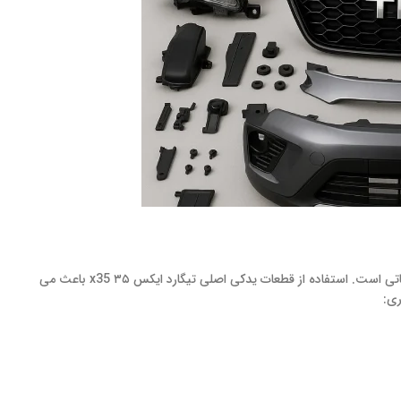
قطعات فنی و موتوری قلب خودرو هستند و عملکرد صحیح آن ها برای کارایی و طول عمر موتور حیاتی است. استفاده از قطعات یدکی اصلی تیگارد ایکس ۳۵ x35 باعث می
ری: