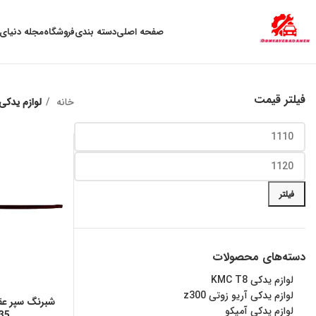
به علت نوسان ارز ، لطفا قبل از خرید تماس بگیرید.
صفحه اصلی
دسته بندی
فروشگاه
مجله دنیای 
فیلتر قیمت
خانه
لوازم یدکی تی
فیلتر
دسته‌های محصولات
لوازم یدکی KMC T8
لوازم یدکی آریو زوتی z300
لوازم یدکی آمیکو
x35 و