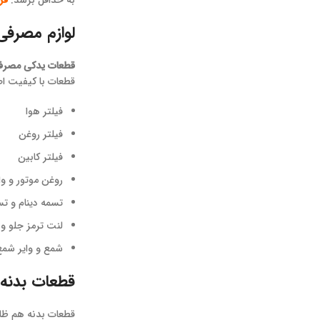
به حداقل برسد.
فر
لوازم مصرفی تیگارد X35 (فیلترها،
قطعات یدکی مصرف
قطعات با کیفیت اص
فیلتر هوا
فیلتر روغن
فیلتر کابین
روغن موتور و وا
تسمه دینام و تس
لنت ترمز جلو و
شمع و وایر شمع
قطعات بدنه تیگارد X35 (گلگیر، سپ
قطعات بدنه هم ظا