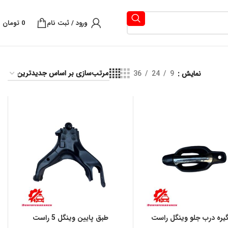
ورود / ثبت نام
0
تومان
نمایش
9
24
36
یره درب جلو وینگل راست
طبق پایین وینگل 5 راست