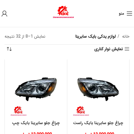
به علت نوسان ارز ، لطفا قبل از خرید تماس بگیرید.
منو
خانه
لوازم یدکی بایک سابرینا
نمایش 1–8 از 32 نتیجه
نمایش نوار کناری
چراغ جلو سابرینا بایک راست
چراغ جلو سابرینا بایک چپ