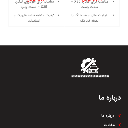
مناسب برای تیگارد X35 –
مناسب برای خودروی تیگارد
سمت راست
X35 – سمت چپ
کیفیت عالی و هماهنگ با
کیفیت مشابه قطعه فابریک و
نمونه فابریک
استاندارد
نصب آسان و بی‌د麻 hassle
نصب ساده بدون نیاز به
تغییر یا اصلاح قطعات دیگر
مقاومت بالا در برابر
خط‌وخش
ساخته‌شده از متریال مقاوم و
بادوام
فیت دقیق روی درب و
هماهنگ با طراحی بدنه
مقاومت بالا در برابر خط و
خش و ضربه‌های جزئی
افزایش زیبایی و محافظت از
لبه درب
هماهنگی کامل با خطوط و
طراحی بدنه خودرو
جلوگیری از آسیب به لبه درب
و افزایش ایمنی
درباره ما
ظاهر یک‌دست و هماهنگ با
سایر قطعات فابریک
درباره ما
مقالات