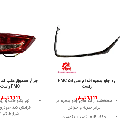
زه جلو پنجره اف ام سی ۵۱۱ FMC
راست
FMC راست
1,111
تومان
1,111
تومان
محافظت از لبه های جلو پنجره در
نور یکنواخت و رو
برابر ضربه و خراش
افزایش دید خودرو
شرایط کم نو
حفظ ظاهر تمیز و یکدست
خودرو
مقاومت بالا در برا
گردوغبار و تغییرا
نصب آسان و سریع بدون نیاز به