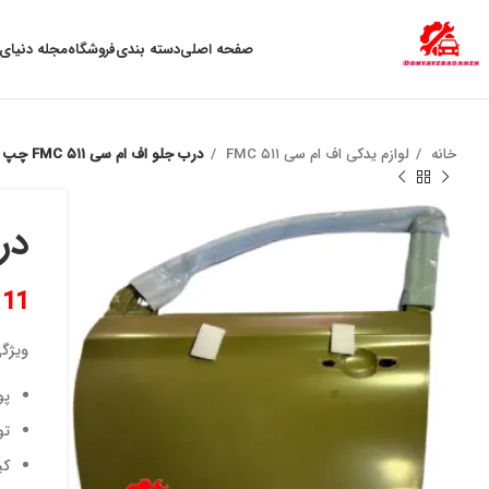
به علت نوسان ارز ، لطفا قبل از خرید تماس بگیرید.
صفحه اصلی
دسته بندی
فروشگاه
مجله دنیای 
خانه
لوازم یدکی اف ام سی ۵۱۱ FMC
درب جلو اف ام سی ۵۱۱ FMC چپ
درب
111
ویژگی
پو
تو
کی