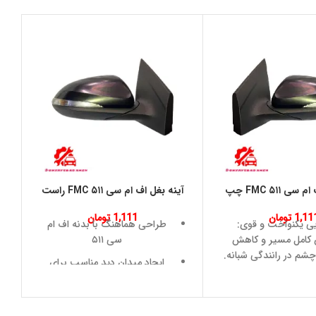
ی ۵۱۱ FMC چپ
آینه بغل اف ام سی ۵۱۱ FMC راست
1,11
تومان
1,111
تومان
یی یکنواخت و قوی:
طراحی هماهنگ با بدنه اف ام
امل مسیر و کاهش
سی ۵۱۱
م در رانندگی شبانه.
ایجاد میدان دید مناسب برای
ماهنگ و زیبا: جلوه
راننده
اب و سازگار با سایر
کیفیت ساخت بالا و مقاوم در
عات جلو خودرو.