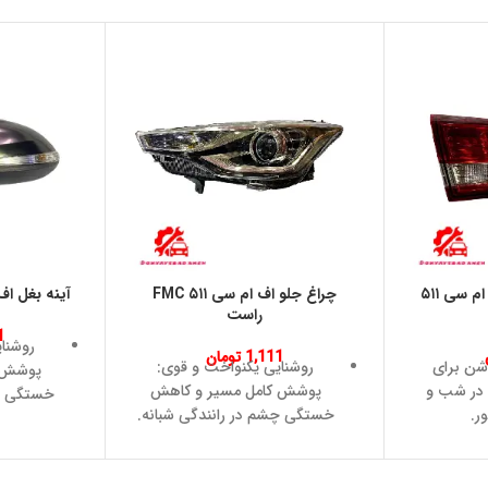
چراغ صندوق عقب اف ام سی ۵۱۱
چراغ جلو اف ام سی ۵۱۱ FMC
آینه بغل اف ام س
راست
1
روشنا
1,111
تومان
شن برای
روشنایی یکنواخت و قوی:
پوشش ک
 در شب و
پوشش کامل مسیر و کاهش
خستگی چش
ر.
خستگی چشم در رانندگی شبانه.
طراحی ه
بر رطوبت،
طراحی هماهنگ و زیبا: جلوه
بصری جذ
ت دمایی.
بصری جذاب و سازگار با سایر
قط