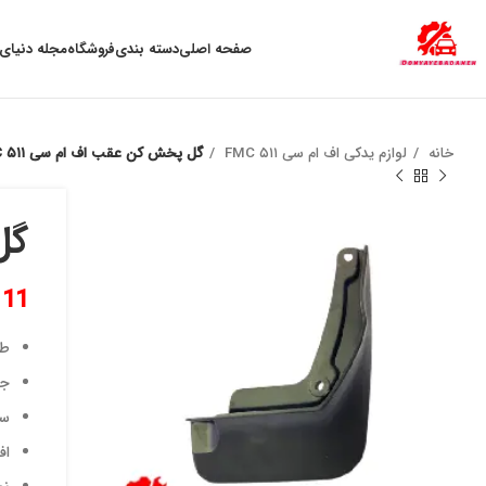
به علت نوسان ارز ، لطفا قبل از خرید تماس بگیرید.
صفحه اصلی
دسته بندی
فروشگاه
مجله دنیای 
خانه
لوازم یدکی اف ام سی ۵۱۱ FMC
گل پخش کن عقب اف ام سی ۵۱۱ FMC راست
گل 
111
طر
جل
سا
اف