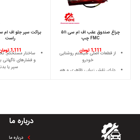
چراغ صندوق عقب اف ام سی ۵۱۱
FMC چپ
راست
1,111
تومان
1,111
تومان
از قطعات اصلی سیستم روشنایی
ساختار مستحکم: تحم
خودرو
و فشارهای ناگهانی 
سپر یا بدنه
دارای نقش زیبایی ظاهری و هم
نقش ایمنی
ثبات بالا: نگه داشت
در جای خود و جلوگ
طراحی دقیق و هماهنگ با
زدن.
ساختار بدنه خودرو
دوام طولانی: مقاومت
افزایش ایمنی در شب و شرایط
فرسایش و خور
کم‌نور
نصب آسان: طراحی ا
درباره ما
جلوگیری از بروز تصادف در پشت
مط
خودرو
سریع و بدون ت
درباره ما