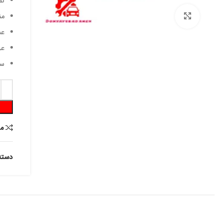
نص
من
برای بزرگنمایی کلیک کنید
عم
عر
ساز
م
دسته