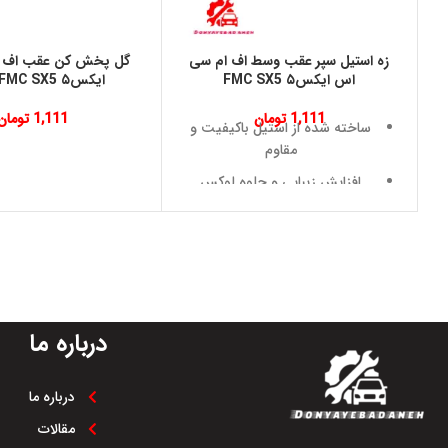
زه استیل سپر عقب وسط اف ام سی
گل پخش کن عقب اف 
اس ایکس۵ FMC SX5
ایکس۵ FMC SX5 راست
1,111
تومان
1,111
تومان
ساخته شده از استیل باکیفیت و
مقاوم
افزایش زیبایی و جلوه لوکس
نمای عقب خودرو
محافظت از سپر عقب در برابر
ضربه های جزئی
مقاومت مناسب در برابر خط و
خش
درباره ما
مقاوم در برابر رطوبت و شرایط
محیطی مختلف
درباره ما
طراحی استاندارد و هماهنگ با
سپر فابریک FMC SX5
مقالات