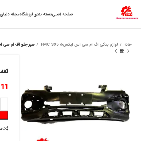
به علت نوسان ارز ، لطفا قبل از خرید تماس بگیرید.
صفحه اصلی
دسته بندی
فروشگاه
مجله دنیای 
خانه
لوازم یدکی اف ام سی اس ایکس۵ FMC SX5
سپر جلو اف ام سی اس ایک
سپر
111
م