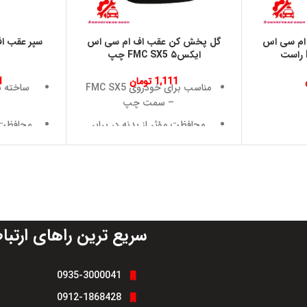
ام سی اس
گل پخش کن عقب اف ام سی اس
ایکس۵ FMC SX5 چپ
1,111
تومان
1
مناسب برای خودروی FMC SX5
ساخته شد
– سمت چپ
محافظت مؤثر از بدنه در برابر
محافظت 
پاشش گل، آب و سنگ‌ریزه
در برا
طراحی اختصاصی و هماهنگ با
نصب سریع
گلگیر عقب خودرو
ساخته‌شده از متریال مقاوم و
طراحی ه
انعطاف‌پذیر
سریع ترین راهای ارتبا
مقاومت بالا در برابر ضربه، فشار
افزایش
و تغییرات دمایی
قطع
کمک به تمیز ماندن بدنه و
مناسب ب
0935-3000041
کاهش آلودگی عقب خودرو
0912-1868428