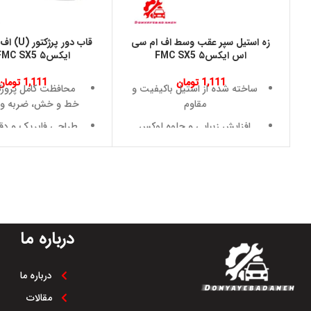
زه استیل سپر عقب وسط اف ام سی
قاب دور پ
اس ایکس۵ FMC SX5
ایکس۵ FMC SX5 چپ
1,111
تومان
1,111
تومان
ساخته شده از استیل باکیفیت و
محافظت کامل پروژک
مقاوم
خط و خش، ضربه و 
افزایش زیبایی و جلوه لوکس
طراحی فابریک و دقی
نمای عقب خودرو
ابعاد پروژکتور چپ FMC SX5
محافظت از سپر عقب در برابر
ساخته شده از مواد م
ضربه های جزئی
دوام بالا
مقاومت مناسب در برابر خط و
نصب سریع و آسان ب
خش
به تغییرات در 
درباره ما
مقاوم در برابر رطوبت و شرایط
افزایش زیبایی و ج
محیطی مختلف
خودرو
درباره ما
طراحی استاندارد و هماهنگ با
مقاوم در برابر ش
سپر فابریک FMC SX5
مختلف مانند باران، 
مقالات
و خاک