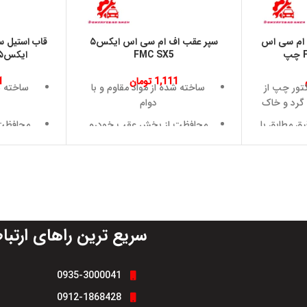
رژکتور (U) اف ام سی اس
سپر عقب اف ام سی اس ایکس۵
قاب استیل 
FMC SX5
ایکس۵ FMC SX5 راست
1,111
تومان
1
تور چپ از
ساخته شده از مواد مقاوم و با
ساخته ش
گرد و خاک
دوام
ق مطابق با
محافظت از بخش عقب خودرو
محافظت 
در برابر ضربه و خط و خش
خط و خش
قاوم و با
نصب سریع و آسان بدون نیاز به
نصب سریع
تغییر در بدنه
دون نیاز
طراحی هماهنگ با ظاهر اصلی
طراحی ه
بدنه
خودرو
سریع ترین راهای ارتبا
لوه مدرن
افزایش ایمنی و محافظت از
جلوه ای
قطعات عقب خودرو
خود
رایط جوی
مناسب برای تعویض یا ارتقای
مناسب ب
0935-3000041
رطوبت و گرد
سپر عقب
0912-1868428