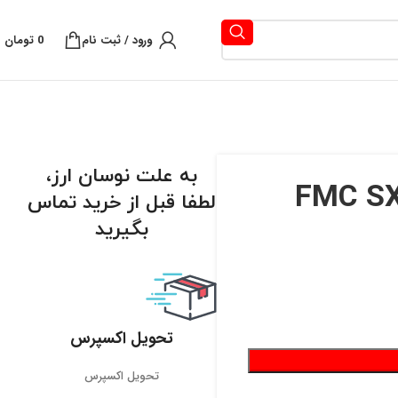
ورود / ثبت نام
0
تومان
به علت نوسان ارز،
و اف ام سی اس ایکس۵ FMC SX5
لطفا قبل از خرید تماس
بگیرید
تحویل اکسپرس
تحویل اکسپرس