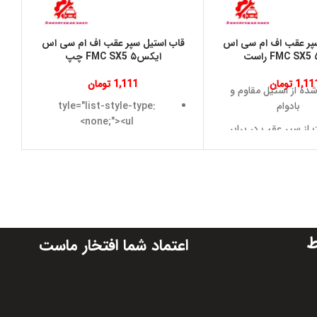
سپر عقب اف ام سی اس
قاب استیل سپر عقب اف ام سی اس
ایکس۵ FMC SX5 چپ
1,11
تومان
1,111
تومان
ده از استیل مقاوم و
بادوام
tyle="list-style-type:
none;"><ul>
از سپر عقب در برابر
 و ضربه های جزئی
ساخته شده
 و آسان بدون نیاز به
<
تغییر در بدنه
/ul&gt;
ماهنگ با سپر اصلی
<li</ul>
FMC SX5
ط
اعتماد شما افتخار ماست
style="list
 شیک و مرتب به عقب
-style-type
رو اضافه می کند
: non
رای تعویض یا ارتقای
سپر عقب
e;">