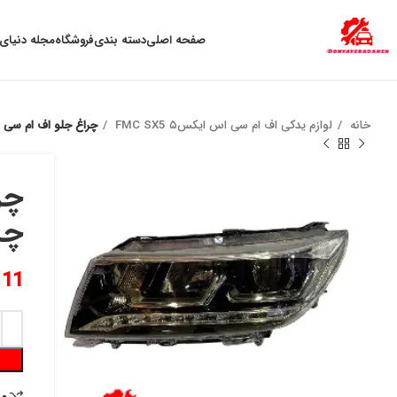
به علت نوسان ارز ، لطفا قبل از خرید تماس بگیرید.
صفحه اصلی
دسته بندی
فروشگاه
مجله دنیای 
خانه
لوازم یدکی اف ام سی اس ایکس۵ FMC SX5
چراغ جلو اف ام سی اس ایکس
چ
111
م