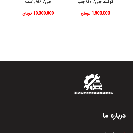
تونلند جی7 G7 چپ
جی7 G7 راست
1,500,000
تومان
10,000,000
تومان
درباره ما