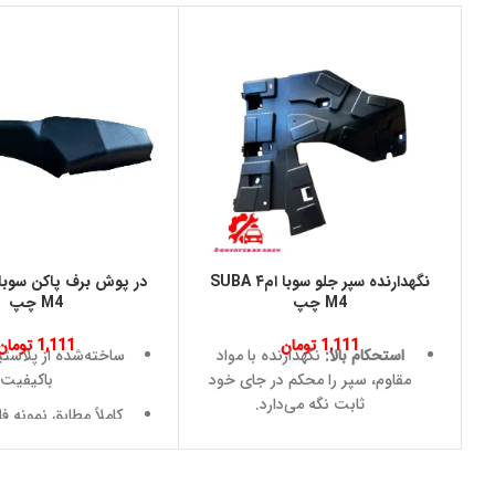
نگهدارنده سپر جلو سوبا ام۴ SUBA
M4 چپ
M4 چپ
1,111
تومان
1,111
تومان
استحکام بالا:
نگهدارنده با مواد
ساخته‌شده از پلاست
مقاوم، سپر را محکم در جای خود
باکیفیت
ثابت نگه می‌دارد.
کاملاً مطابق نمونه ف
جلوگیری از لرزش سپر:
از
M4
جابجایی یا تکان‌های اضافی سپر
نصب آسان بدون نیاز
در حین رانندگی جلوگیری