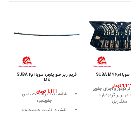
ام۴ SUBA M4
فریم زیر جلو پنجره سوبا ام۴ SUBA
M4
1,11
تومان
ز موتور و اجزای جلوی
1,111
تومان
قطعه بدنه در قسمت پایین
در برابر گردوغبار و
جلوپنجره
سنگ‌ریزه
نقش در تثبیت جلوپنجره و
جریان هوا به سمت
اتصال آن به سپر
ر و سیستم خنک‌کننده
تکمیل‌کننده ظاهر نمای جلوی
و هماهنگی ظاهری با