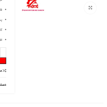
برای بزرگنمایی کلیک کنید
قا
پش
کا
اف
م
دسته