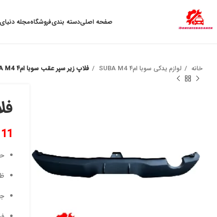
به علت نوسان ارز ، لطفا قبل از خرید تماس بگیرید.
صفحه اصلی
دسته بندی
فروشگاه
مجله دنیای 
خانه
لوازم یدکی سوبا ام۴ SUBA M4
فلاپ زیر سپر عقب سوبا ام۴ SUBA M4
فلا
111
حف
ظا
جن
فی