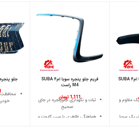
در پوش برف پاکن سوبا ام۴ SUBA
فریم جلو پنجره سوبا ام۴ SUBA
جلو پنجره سوبا 
M4 راست
1
محافظت ا
1,111
تومان
یک مقاوم و
ثبات و نگهداری جلوپنجره در جای
خودرو 
صحیح
ابریک سوبا
هماهنگی ظاهری با سپر، کاپوت و
هدایت 
خطوط بدنه
رادیاتو
 به ابزار
جلوه بصری و زیبایی در نمای جلو
زیبایی 