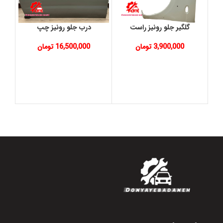
گلگیر جلو رونیز راست
درب جلو رونیز چپ
گ
3,900,000
تومان
16,500,000
تومان