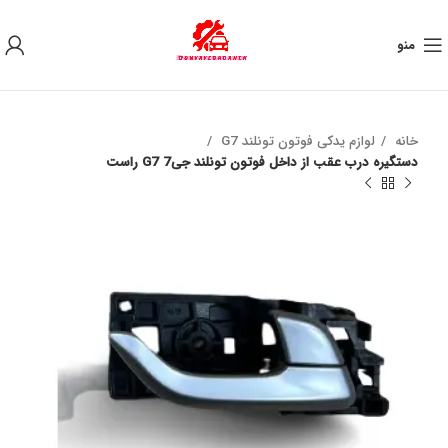
به علت نوسان ارز ، لطفا قبل از خرید تماس بگیرید.
منو
خانه
لوازم یدکی فوتون تونلند G7
دستگیره درب عقب از داخل فوتون تونلند جی7 G7 راست