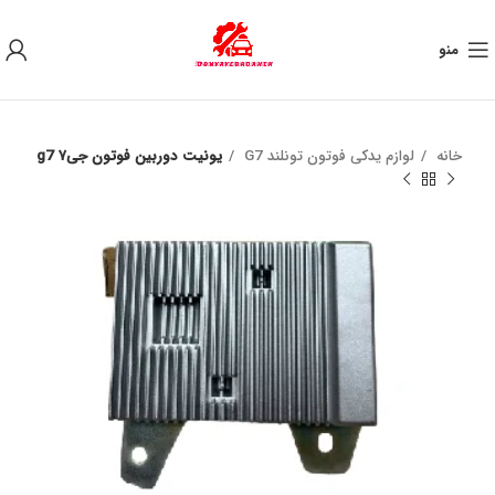
به علت نوسان ارز ، لطفا قبل از خرید تماس بگیرید.
منو
خانه
لوازم یدکی فوتون تونلند G7
یونیت دوربین فوتون جی۷ g7