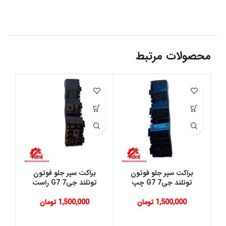
محصولات مرتبط
براكت سپر جلو فوتون
براكت سپر جلو فوتون
ش
تونلند جی7 G7 چپ
تونلند جی7 G7 راست
1,500,000
تومان
1,500,000
تومان