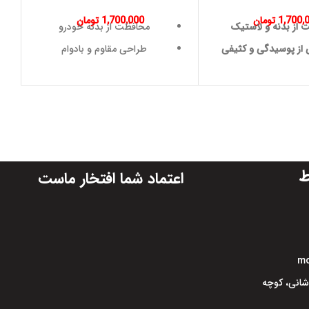
1,700,
تومان
1,700,000
تومان
 از بدنه و لاستیک
محافظت از بدنه خودرو
 از پوسیدگی و کثیفی
طراحی مقاوم و بادوام
 بالا در برابر ضربه
افزایش طول عمر بدنه خودرو
مقاومت در برابر تغییرات دما
ضمانت و گارانتی
ط
اعتماد شما افتخار ماست
mo
اشانی، کوچه