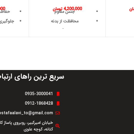
ان
4,200,000
تومان
000
جنس مقاوم
حفاظت
محافظت از بدنه
جلوگیری
نصب آسان
مقاومت
طراحی دقیق
دوام و طول عمر بالا
مقاومت در برابر ضربه
سریع ترین راهای ارتبا
0935-3000041
0912-1868428
stafaalavi_to@gmail.com
خیابان امیرکبیر، روبروی پاساژ ک
کتانه، کوچه علوی