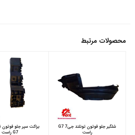
محصولات مرتبط
شلگير جلو فوتون تونلند جی7 G7
راست
G7 راست