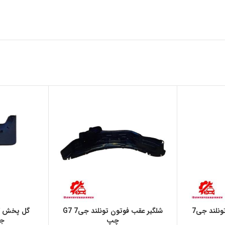
براكت سپر جلو فوتون تونلند جی7
شلگير عقب فوتون تونلند جی7 G7
گل پخش كن
چپ
جی7 