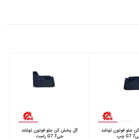
 جلو فوتون تونلند
گل پخش كن جلو فوتون تونلند
G7 چپ
جی7 G7 راست