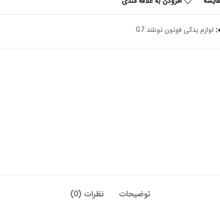
قايسه
افزودن به علاقه مندی
:
لوازم یدکی فوتون تونلند G7
توضیحات
نظرات (0)