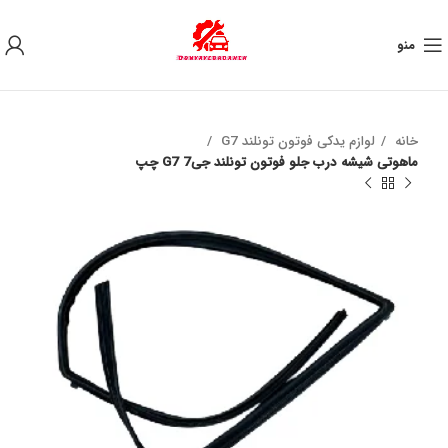
به علت نوسان ارز ، لطفا قبل از خرید تماس بگیرید.
منو
خانه
لوازم یدکی فوتون تونلند G7
ماهوتی شیشه درب جلو فوتون تونلند جی7 G7 چپ