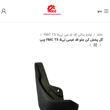
به علت نوسان ارز ، لطفا قبل از خرید تماس بگیرید.
منو
خانه
لوازم یدکی اف ام‌ سی تی۵ FMC T5
گل پخش کن جلو اف ام‌سی تی۵ FMC T5 چپ