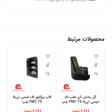
محصولات مرتبط
گل پخش کن عقب اف
قاب پرژکتور اف ام‌سی تی۵
ام‌سی تی۵ FMC T5 چپ
FMC T5 چپ
1,111
تومان
1,111
تومان