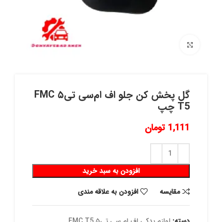
برای بزرگنمایی کلیک کنید
گل پخش کن جلو اف ام‌سی تی۵ FMC
T5 چپ
1,111
تومان
افزودن به سبد خرید
مقايسه
افزودن به علاقه مندی
دسته:
لوازم یدکی اف ام‌ سی تی۵ FMC T5