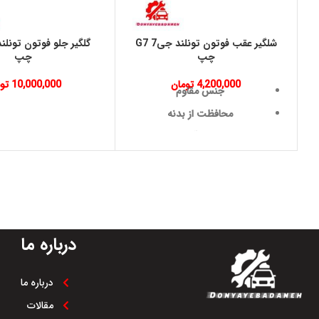
شلگير عقب فوتون تونلند جی7 G7
چپ
چپ
4,200,000
تومان
10,000,000
تو
جنس مقاوم
محافظت از بدنه
نصب آسان
طراحی دقیق
دوام و طول عمر بالا
مقاومت در برابر ضربه
درباره ما
درباره ما
مقالات