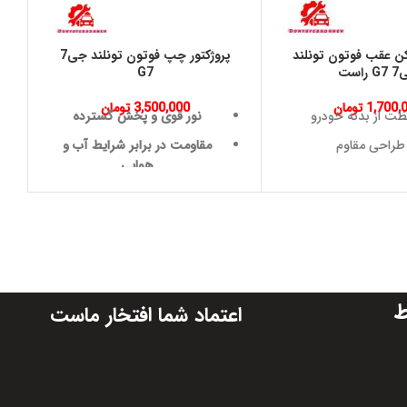
 عقب فوتون تونلند
پروژکتور چپ فوتون تونلند جی7
قا
راست
G7
1,700,
تومان
3,500,000
تومان
ظت از بدنه خودرو
نور قوی و پخش گسترده
طراحی مقاوم
مقاومت در برابر شرایط آب و
هوایی
ش عمر بدنه خودرو
طراحی ضد ضربه
هزینه‌های نگهداری
نصب آسان
ظاهر جذاب
کمک به ایمنی
صرفه‌جویی در مصرف انرژی
ط
اعتماد شما افتخار ماست
طول عمر بالا