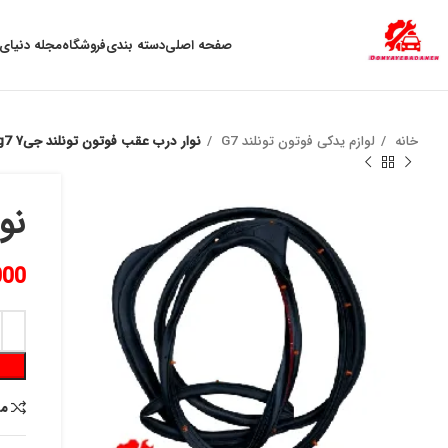
به علت نوسان ارز ، لطفا قبل از خرید تماس بگیرید.
صفحه اصلی
دسته بندی
فروشگاه
مجله دنیای 
خانه
لوازم یدکی فوتون تونلند G7
نوار درب عقب فوتون تونلند جی۷ g7 چپ
نوا
000
م