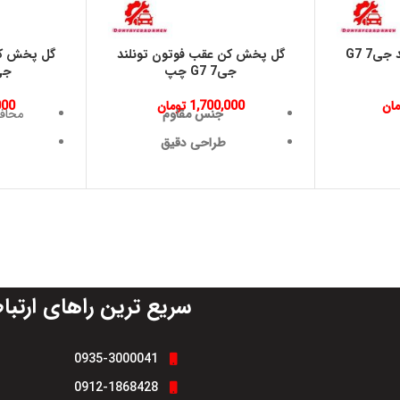
گلگير جلو فوتون تونلند جی7 G7
گل پخش كن عقب فوتون تونلند
گل پخش كن
جی7 G7 چپ
جی7 G7 
مان
1,700,000
تومان
000
جنس مقاوم
محاف
طراحی دقیق
مقاومت در برابر شرایط محیطی
افزای
افزایش عمر قطعات خودرو
کاهش 
جلوگیری از پاشش گل و آب
حفاظت از رنگ و بدنه خودرو
افزایش ایمنی رانندگی
سریع ترین راهای ارتبا
0935-3000041
0912-1868428