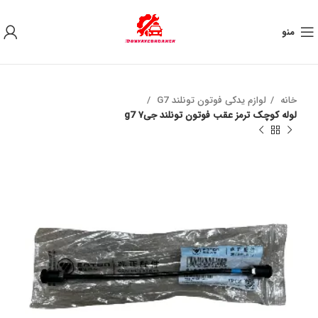
به علت نوسان ارز ، لطفا قبل از خرید تماس بگیرید.
منو
خانه
لوازم یدکی فوتون تونلند G7
لوله کوچک ترمز عقب فوتون تونلند جی۷ g7