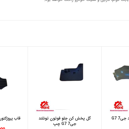
گلگير جلو فوتون تونلند جی7 G7
گل پخش كن جلو فوتون تونلند
قاب پروژکتور فوت
جی7 G7 چپ