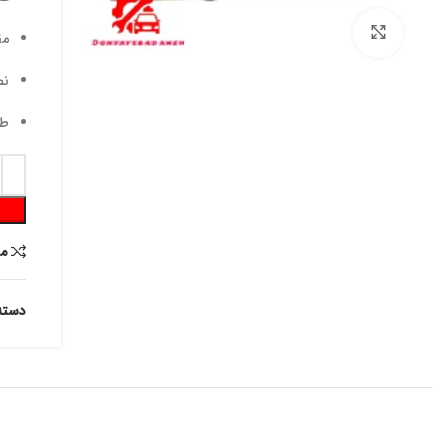
برای بزرگنمایی کلیک کنید
مق
نص
طر
م
دسته