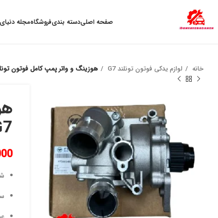
به علت نوسان ارز ، لطفا قبل از خرید تماس بگیرید.
صفحه اصلی
دسته بندی
فروشگاه
مجله دنیای 
خانه
لوازم یدکی فوتون تونلند G7
هوزینگ و واتر پمپ کامل فوتون تونلند 
G7
000
شا
سا
عم