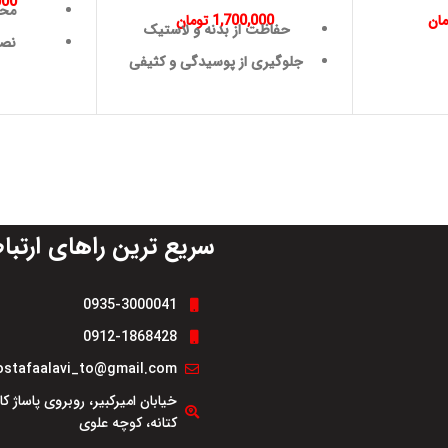
000
محا
مان
1,700,000
تومان
حفاظت از بدنه و لاستیک
نصب
جلوگیری از پوسیدگی و کثیفی
ز
مقاومت بالا در برابر ضربه
سریع ترین راهای ارتبا
0935-3000041
0912-1868428
stafaalavi_to@gmail.com
خیابان امیرکبیر، روبروی پاساژ ک
کتانه، کوچه علوی