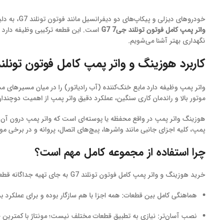
خودروهای دیزلی و پیکاپ‌های دو دیفرانسیل مانند فوتون تونلند G7، به دلیل توان بالا و استفاده در شرایط سخت، نیازمند سیستم خنک‌کننده‌ای قوی، مطمئن و بدون خطا هستند. یکی از مهم‌ترین اجزای این سیستم،
واتر پمپ کامل فوتون تونلند جی7 G7
است. این قطعه ترکیبی وظیفه دارد دم
نگهداری بهتر آشنا می‌شویم.
کاربرد هوزینگ و واتر پمپ کامل فوتون تونلند ج
واتر پمپ وظیفه دارد مایع خنک‌کننده (آب رادیاتور) را در میان مسیرهای مش
موتور بالا و راندمان کاری سنگین، عملکرد دقیق واتر پمپ از اهمیت دوچندا
هوزینگ واتر پمپ در واقع محفظه یا پوسته‌ای است که واتر پمپ درون آن 
پمپ، کلیه اجزای جانبی مانند واشرها، پیچ‌های اتصال، پروانه و در برخی موار
چرا استفاده از مجموعه کامل مهم است؟
خرید هوزینگ و واتر پمپ کامل فوتون تونلند G7 به جای تهیه جداگانه قطعات، مزایای متعددی دارد:
هماهنگی کامل بین قطعات: همه اجزا با هم سازگار بوده و برای عملکرد
نصب آسان‌تر: نیازی به تطبیق قطعات مختلف نیست؛ مونتاژ با کمترین خ