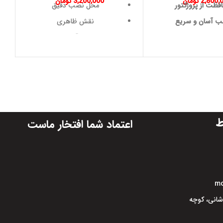
2,800,
تومان
3,200,000
تومان
فظت از پروژکتور
محل نصب دقیق
 آسان و سریع
نقش ظاهری
یبایی و طراحی
در معرض آسیب بودن
لزوم تعویض سریع
ط
اعتماد شما افتخار ماست
mo
اشانی، کوچه