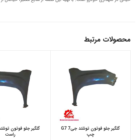
محصولات مرتبط
گلگير جلو فوتون تونلند جی7 G7
چپ
راست