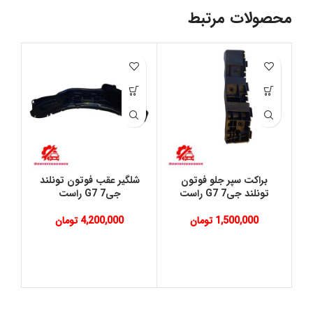
محصولات مرتبط
براكت سپر جلو فوتون
شلگير عقب فوتون تونلند
گ
تونلند جی7 G7 راست
جی7 G7 راست
1,500,000
تومان
4,200,000
تومان