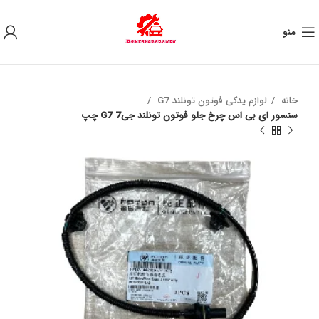
به علت نوسان ارز ، لطفا قبل از خرید تماس بگیرید.
منو
خانه
لوازم یدکی فوتون تونلند G7
سنسور ای بی اس چرخ جلو فوتون تونلند جی7 G7 چپ