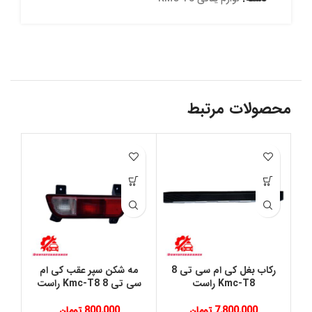
محصولات مرتبط
رکاب بغل کی ام سی تی 8
مه شکن سپر عقب کی ام
Kmc-T8 راست
سی تی 8 Kmc-T8 راست
7,800,000
تومان
800,000
تومان