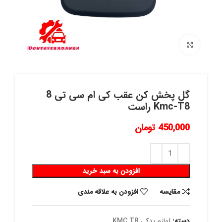
برای بزرگنمایی کلیک کنید
گل پخش کن عقب کی ام سی تی 8
Kmc-T8 راست
450,000
تومان
افزودن به سبد خرید
مقايسه
افزودن به علاقه مندی
دسته:
لوازم یدکی KMC T8