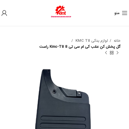
به علت نوسان ارز ، لطفا قبل از خرید تماس بگیرید.
منو
خانه
لوازم یدکی KMC T8
گل پخش کن عقب کی ام سی تی 8 Kmc-T8 راست