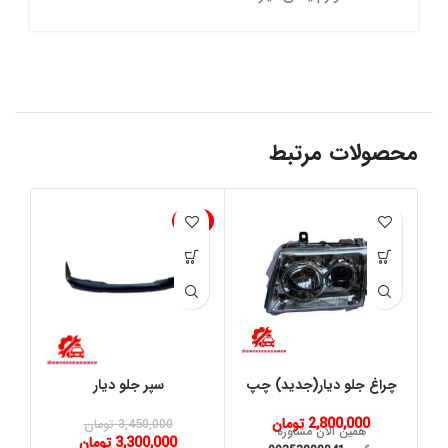
محصولات مرتبط
-4%
چراغ جلو دیار(جدید) چپ
سپر جلو دیار
2,800,000
تومان
3,450,000
تومان
همین الان مشاوره
3,300,000
تومان