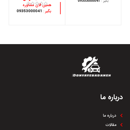
بگیر :
09353000041
همین الان مشاوره
بگیر
:
09353000041
درباره ما
درباره ما
مقالات