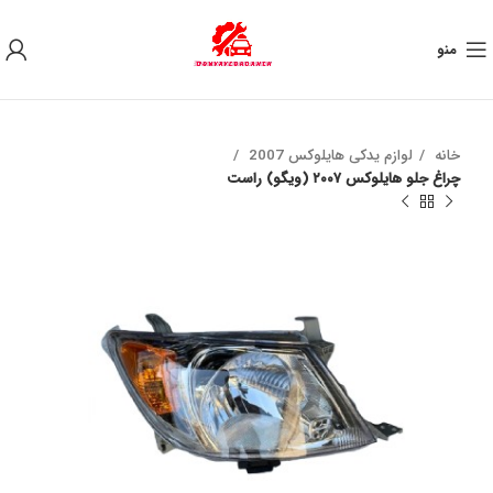
به علت نوسان ارز ، لطفا قبل از خرید تماس بگیرید.
منو
خانه
لوازم یدکی هایلوکس 2007
چراغ جلو هايلوكس ٢٠٠٧ (ويگو) راست