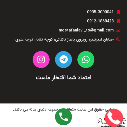
0935-3000041
0912-1868428
mostafaalavi_to@gmail.com
خیابان امیرکبیر، روبروی پاساژ کاشانی، کوچه کتانه، کوچه علوی
اعتماد شما افتخار ماست
تمامی حقوق این سایت متعلق به مجموعه دنیای بدنه می باشد.
0
روشگاه
نوار کناری
سبد خرید
لیست علاقه‌مندی‌ها
حساب من