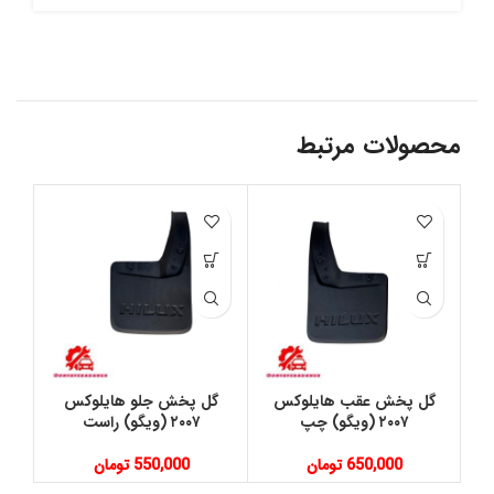
محصولات مرتبط
گل پخش عقب هايلوكس
گل پخش جلو هايلوكس
قا
٢٠٠٧ (ويگو) چپ
٢٠٠٧ (ويگو) راست
650,000
تومان
550,000
تومان