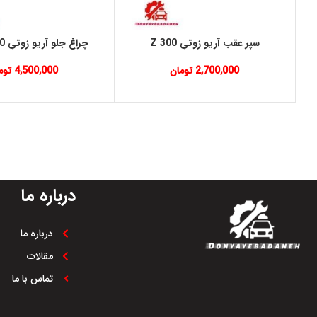
سپر عقب آريو زوتي Z 300
چراغ جلو آريو زوتي Z 300 چپ
2,700,000
تومان
4,500,000
توم
درباره ما
درباره ما
مقالات
تماس با ما