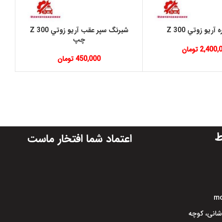
آريو زوتي Z 300
شبرنگ سپر عقب آريو زوتي Z 300
چپ
2,400,
تومان
450,000
تومان
ط
اعتماد شما افتخار ماست
mo
اشانی، کوچه