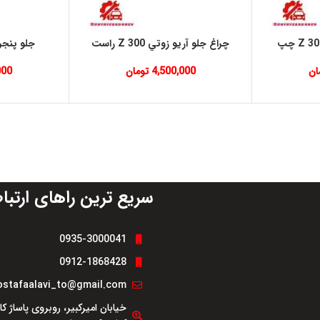
چراغ جلو آريو زوتي Z 300 راست
جلو پنجره 
ان
4,500,000
تومان
000
سریع ترین راهای ارتبا
0935-3000041
0912-1868428
stafaalavi_to@gmail.com
خیابان امیرکبیر، روبروی پاساژ ک