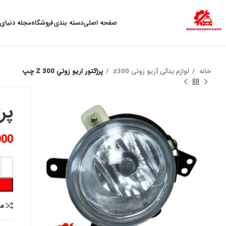
به علت نوسان ارز ، لطفا قبل از خرید تماس بگیرید.
صفحه اصلی
دسته بندی
فروشگاه
مجله دنیای 
خانه
لوازم یدکی آریو زوتی z300
پرژكتور اريو زوتي Z 300 چپ
پرژ
000
م