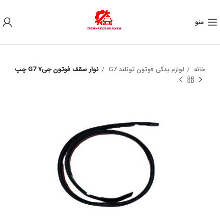
به علت نوسان ارز ، لطفا قبل از خرید تماس بگیرید.
منو
خانه
لوازم یدکی فوتون تونلند G7
نوار سقف فوتون جی۷ G7 چپ