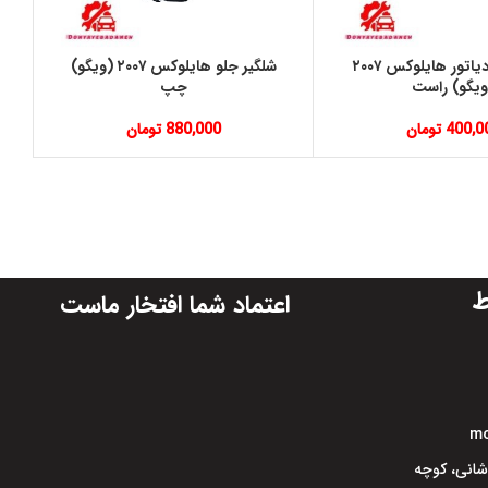
قاب بغل رادياتور هايلوكس ٢٠٠٧
شلگير جلو هايلوكس ٢٠٠٧ (ويگو)
ويگو) راست
چپ
400,0
تومان
880,000
تومان
ط
اعتماد شما افتخار ماست
mo
اشانی، کوچه