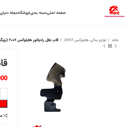
به علت نوسان ارز ، لطفا قبل از خرید تماس بگیرید.
صفحه اصلی
دسته بندی
فروشگاه
مجله دنیای 
خانه
لوازم یدکی هایلوکس 2007
قاب بغل رادياتور هايلوكس ٢٠٠٧ (ويگو) چپ
قاب
000
م