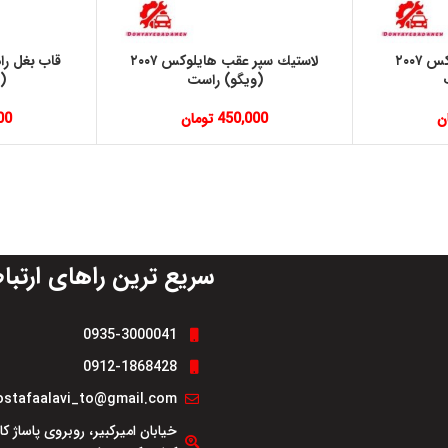
گل پخش جلو هايلوكس ٢٠٠٧
لاستيك سپر عقب هايلوكس ٢٠٠٧
(ويگو) راست
(
ن
450,000
تومان
00
سریع ترین راهای ارتبا
0935-3000041
0912-1868428
stafaalavi_to@gmail.com
خیابان امیرکبیر، روبروی پاساژ ک