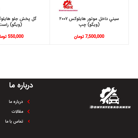
سيني داخل موتور هايلوكس ٢٠٠٧
(ويگو) چپ
(ويگو) راست
7,500,000
تومان
550,000
توما
درباره ما
درباره ما
مقالات
تماس با ما