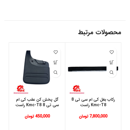
محصولات مرتبط
رکاب بغل کی ام سی تی 8
گل پخش کن عقب کی ام
پر
Kmc-T8 راست
سی تی 8 Kmc-T8 راست
7,800,000
تومان
450,000
تومان