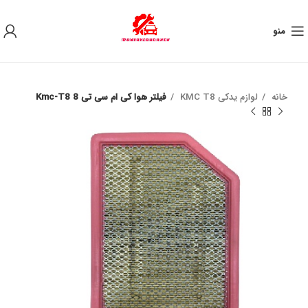
به علت نوسان ارز ، لطفا قبل از خرید تماس بگیرید.
منو
خانه
لوازم یدکی KMC T8
فیلتر هوا کی ام سی تی 8 Kmc-T8