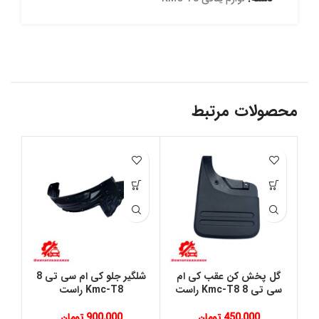
محصولات مرتبط
گل پخش کن عقب کی ام
شلگیر جلو کی ام سی تی 8
م
سی تی 8 Kmc-T8 راست
Kmc-T8 راست
سی ت
450,000
تومان
900,000
تومان