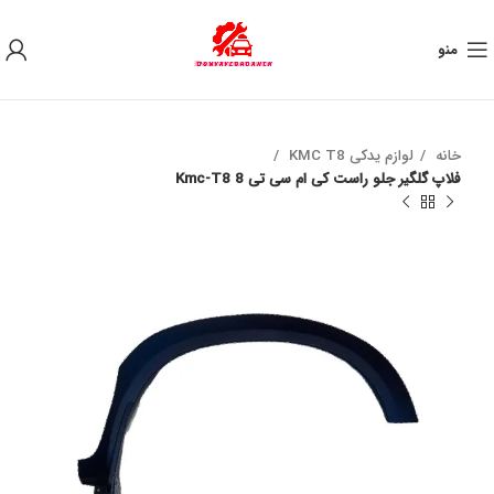
به علت نوسان ارز ، لطفا قبل از خرید تماس بگیرید.
منو
خانه
لوازم یدکی KMC T8
فلاپ گلگیر جلو راست کی ام سی تی 8 Kmc-T8