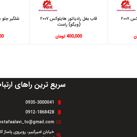
گل پخش جلو هايلوكس ٢٠٠٧
قاب بغل رادياتور هايلوكس ٢٠٠٧
(ويگو) راست
ن
400,000
تومان
00
سریع ترین راهای ارتبا
0935-3000041
0912-1868428
stafaalavi_to@gmail.com
خیابان امیرکبیر، روبروی پاساژ ک