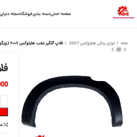
به علت نوسان ارز ، لطفا قبل از خرید تماس بگیرید.
صفحه اصلی
دسته بندی
فروشگاه
مجله دنیای 
خانه
لوازم یدکی هایلوکس 2007
فلاپ گلگير عقب هايلوكس ٢٠٠٧ (ويگو) راست
فلا
000
م