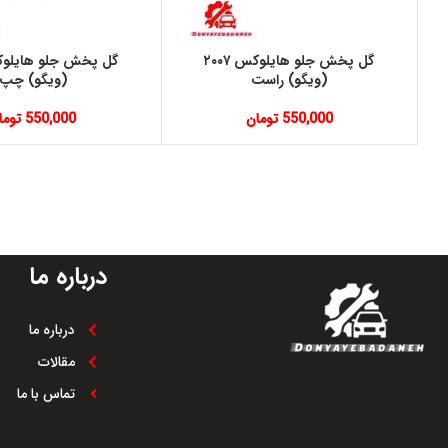
گل پخش جلو هايلوكس ٢٠٠٧
(ويگو) راست
(ويگو) چپ
550,000
تومان
550,000
توما
درباره ما
درباره ما
مقالات
تماس با ما