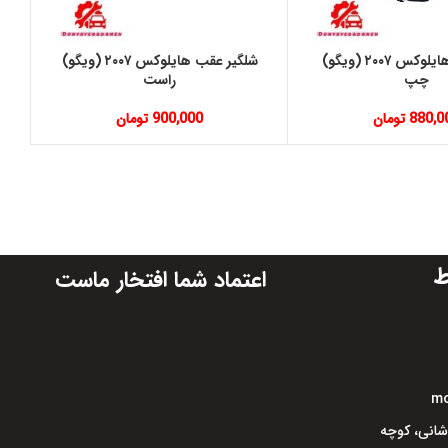
شلگير جلو هايلوكس ٢٠٠٧ (ويگو)
شلگير عقب هايلوكس ٢٠٠٧ (ويگو)
چپ
راست
880,0
تومان
900,000
تومان
ط
اعتماد شما افتخار ماست
mo
اشانی، کوچه