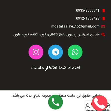
0935-3000041
0912-1868428
mostafaalavi_to@gmail.com
خیابان امیرکبیر، روبروی پاساژ کاشانی، کوچه کتانه، کوچه علوی
اعتماد شما افتخار ماست
تمامی حقوق این سایت متعلق به مجموعه دنیای بدنه می باشد.
0
روشگاه
نوار کناری
سبد خرید
لیست علاقه‌مندی‌ها
حساب من