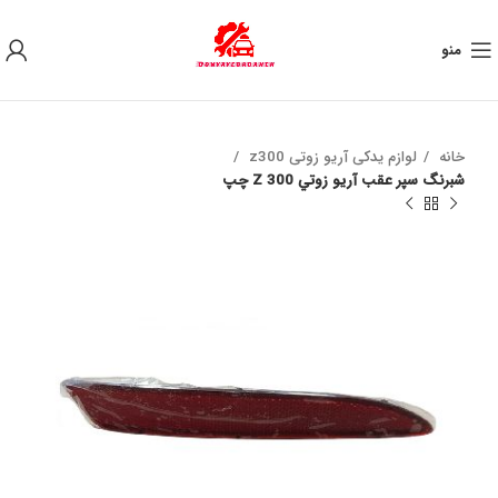
به علت نوسان ارز ، لطفا قبل از خرید تماس بگیرید.
منو
خانه
لوازم یدکی آریو زوتی z300
شبرنگ سپر عقب آريو زوتي Z 300 چپ