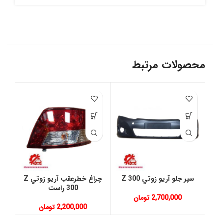
محصولات مرتبط
سپر جلو آريو زوتي Z 300
چراغ خطرعقب آريو زوتي Z
شب
300 راست
2,700,000
تومان
2,200,000
تومان