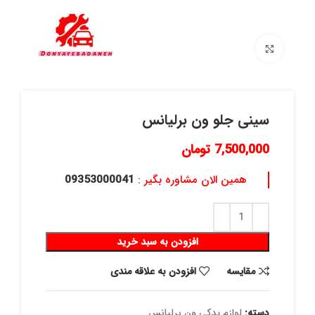
برای بزرگنمایی کلیک کنید
سینی جلو ون برلیانس
7,500,000
تومان
همین الان مشاوره بگیر
:
09353000041
افزودن به سبد خرید
مقايسه
افزودن به علاقه مندی
دسته:
لوازم یدکی ون برلیانس