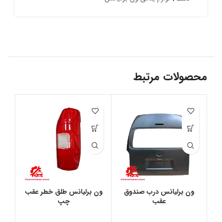
محصولات مرتبط
ون برليانس درب صندوق
ون برليانس طلق خطر عقب
عقب
چپ