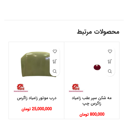
محصولات مرتبط
مه شکن سپر عقب زامیاد
درب موتور زامیاد زاگرس
آی
زاگرس چپ
25,000,000
تومان
800,000
تومان