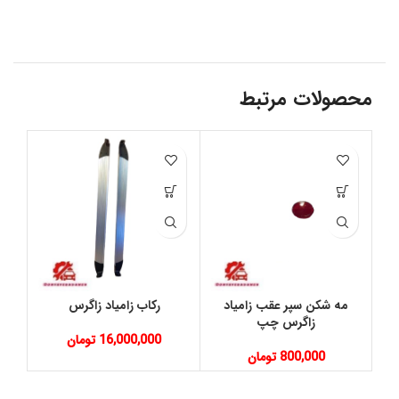
محصولات مرتبط
مه شکن سپر عقب زامیاد
رکاب زامیاد زاگرس
آی
زاگرس چپ
16,000,000
تومان
800,000
تومان