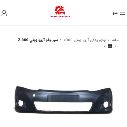
به علت نوسان ارز ، لطفا قبل از خرید تماس بگیرید.
منو
خانه
لوازم یدکی آریو زوتی z300
سپر جلو آريو زوتي Z 300