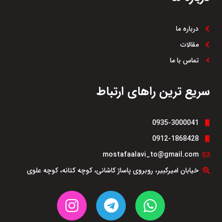
جانبی:
امکان نصب سنسور
پارک، مه‌شکن و سایر قطعات
اضافی.
درباره ما
طول عمر بالا:
قالب‌گیری دقیق
مقالات
و کیفیت ساخت بالا در نمونه
فابریک کارخانه‌ای.
تماس با ما
افزایش ارزش خودرو:
بهبود
ظاهر و افزایش ارزش فروش
مجدد خودرو با سپر مناسب و
سریع ترین راهای ارتباط
استاندارد.
0935-3000041
0912-1868428
mostafaalavi_to@gmail.com
خیابان امیرکبیر، روبروی پاساژ کاشانی، کوچه کتانه، کوچه علوی