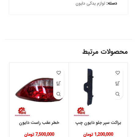
دسته:
لوازم یدکی دایون
محصولات مرتبط
براکت سپر جلو دایون چپ
خطر عقب راست دایون
خ
1,200,000
تومان
7,500,000
تومان