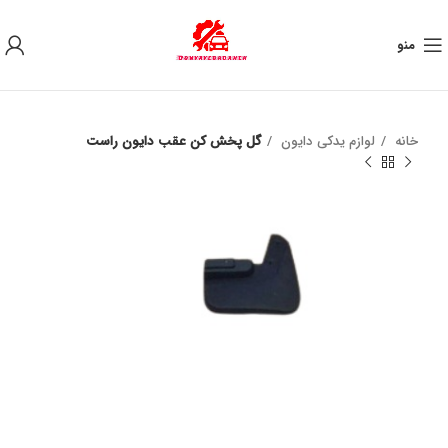
به علت نوسان ارز ، لطفا قبل از خرید تماس بگیرید.
منو
خانه
لوازم یدکی دایون
گل پخش کن عقب دایون راست