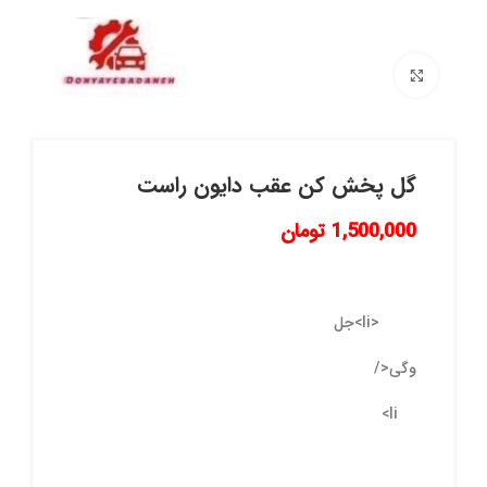
برای بزرگنمایی کلیک کنید
گل پخش کن عقب دایون راست
1,500,000
تومان
<li>جل
وگی</
li>