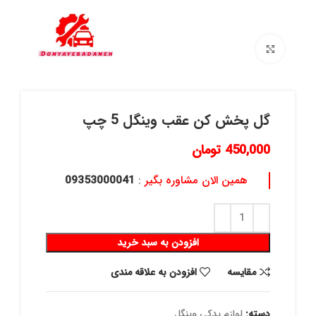
برای بزرگنمایی کلیک کنید
گل پخش کن عقب وینگل 5 چپ
450,000
تومان
همین الان مشاوره بگیر
:
09353000041
افزودن به سبد خرید
مقايسه
افزودن به علاقه مندی
دسته:
لوازم یدکی وینگل