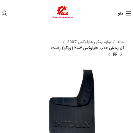
به علت نوسان ارز ، لطفا قبل از خرید تماس بگیرید.
منو
خانه
لوازم یدکی هایلوکس 2007
گل پخش عقب هايلوكس ٢٠٠٧ (ويگو) راست