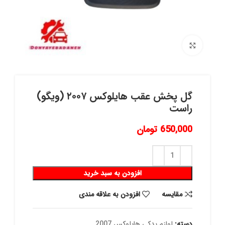
برای بزرگنمایی کلیک کنید
گل پخش عقب هايلوكس ٢٠٠٧ (ويگو)
راست
650,000
تومان
افزودن به سبد خرید
مقايسه
افزودن به علاقه مندی
دسته:
لوازم یدکی هایلوکس 2007