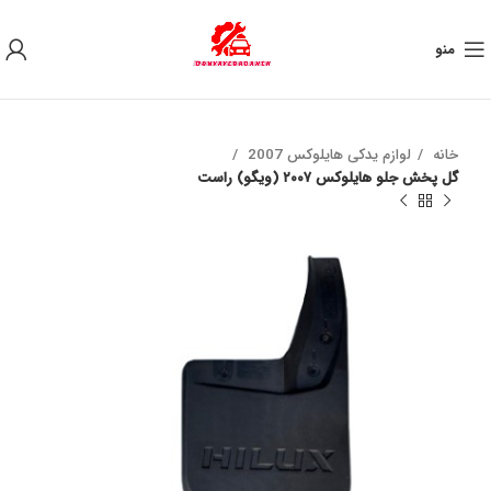
به علت نوسان ارز ، لطفا قبل از خرید تماس بگیرید.
منو
خانه
لوازم یدکی هایلوکس 2007
گل پخش جلو هايلوكس ٢٠٠٧ (ويگو) راست