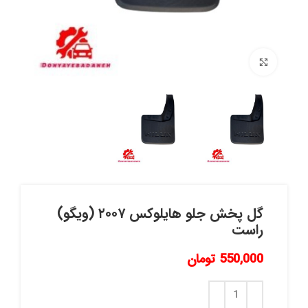
برای بزرگنمایی کلیک کنید
گل پخش جلو هايلوكس ٢٠٠٧ (ويگو)
راست
550,000
تومان