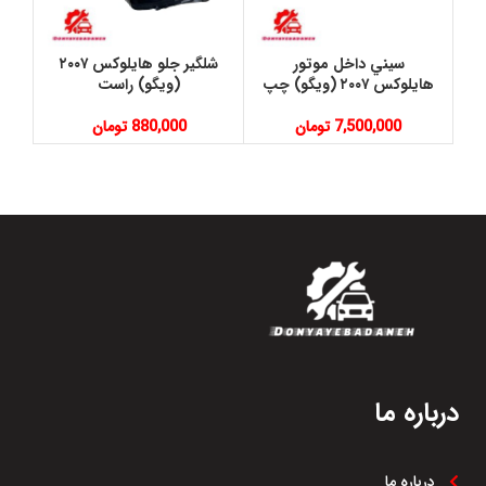
سيني داخل موتور
شلگير جلو هايلوكس ٢٠٠٧
هايلوكس ٢٠٠٧ (ويگو) چپ
(ويگو) راست
7,500,000
تومان
880,000
تومان
درباره ما
درباره ما