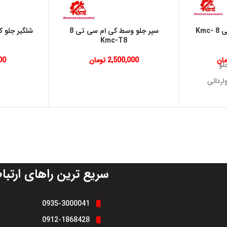
چراغ جلو کی ام سی تی 8 Kmc-
سپر جلو وسط کی ام سی تی 8
Kmc-T8
مان
2,500,000
تومان
00
لو
ارداتی
ه بگیر
:
سریع ترین راهای ارتبا
0935-3000041
0912-1868428