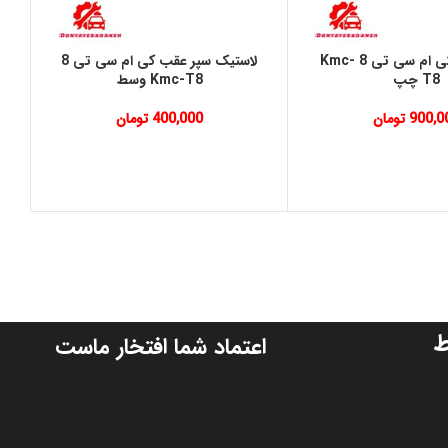
شلگیر جلو کی ام سی تی 8 Kmc-
لاستیک سپر عقب کی ام سی تی 8
T8 چپ
Kmc-T8 وسط
900,0
تومان
400,000
تومان
ط
اعتماد شما افتخار ماست