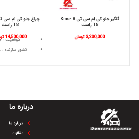
گلگیر جلو کی ام سی تی 8 Kmc-
T8 راست
T8 راست
3,200,000
تومان
14,500,000
تو
موقعیت : ج
کشور سازنده : و
نوع خودرو : kmc t8
جنس : ABS
همین الان مشاور
09353000041
درباره ما
درباره ما
مقالات