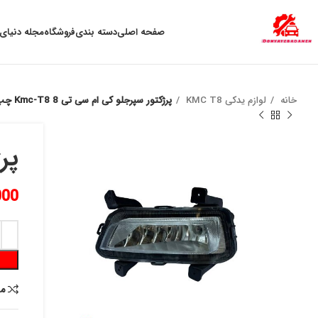
به علت نوسان ارز ، لطفا قبل از خرید تماس بگیرید.
صفحه اصلی
دسته بندی
فروشگاه
مجله دنیای 
خانه
لوازم یدکی KMC T8
پرژکتور سپرجلو کی ام سی تی 8 Kmc-T8 چپ
پرژ
000
م