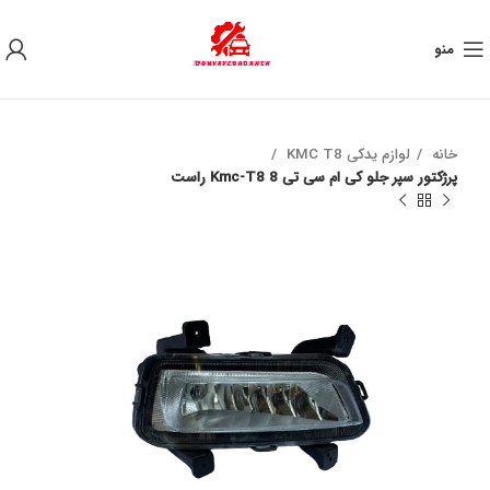
به علت نوسان ارز ، لطفا قبل از خرید تماس بگیرید.
منو
خانه
لوازم یدکی KMC T8
پرژکتور سپر جلو کی ام سی تی 8 Kmc-T8 راست