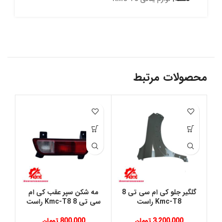
محصولات مرتبط
گلگیر جلو کی ام سی تی 8
مه شکن سپر عقب کی ام
Kmc-T8 راست
سی تی 8 Kmc-T8 راست
3,200,000
تومان
800,000
تومان