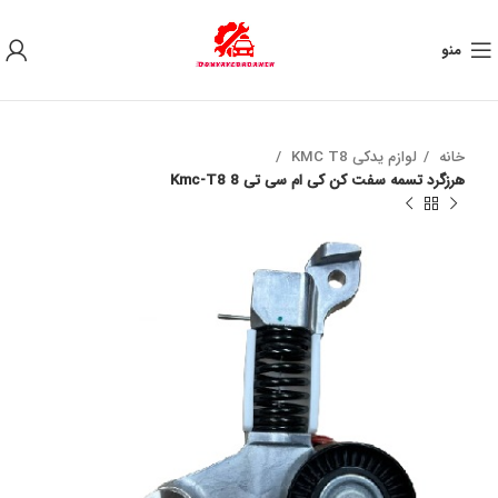
به علت نوسان ارز ، لطفا قبل از خرید تماس بگیرید.
منو
خانه
لوازم یدکی KMC T8
هرزگرد تسمه سفت کن کی ام سی تی 8 Kmc-T8