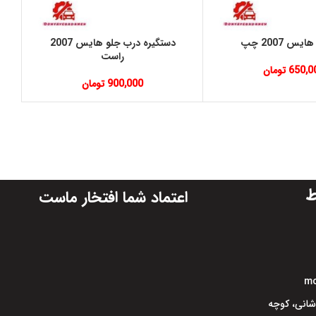
س 2007 چپ
دستگیره درب جلو هایس 2007
د
راست
650,0
تومان
900,000
تومان
ط
اعتماد شما افتخار ماست
mo
اشانی، کوچه