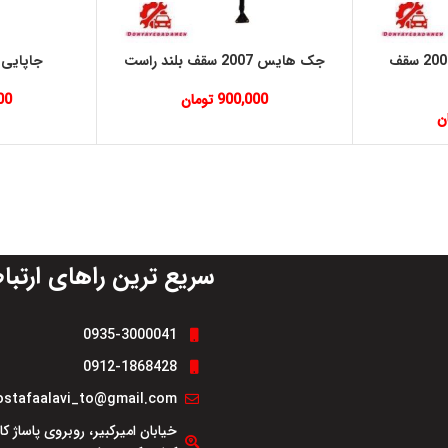
جک صندوق هایس 2007 سقف
جک هایس 2007 سقف بلند راست
جاپایی های
900,000
تومان
00
ن
سریع ترین راهای ارتبا
0935-3000041
0912-1868428
stafaalavi_to@gmail.com
خیابان امیرکبیر، روبروی پاساژ ک