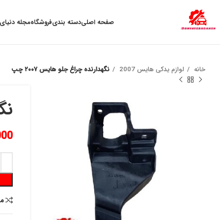
به علت نوسان ارز ، لطفا قبل از خرید تماس بگیرید.
صفحه اصلی
دسته بندی
فروشگاه
مجله دنیای 
خانه
لوازم یدکی هایس 2007
نگهدارنده چراغ جلو هايس ٢٠٠٧ چپ
نگه
000
م