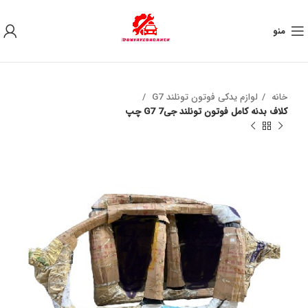
به علت نوسان ارز ، لطفا قبل از خرید تماس بگیرید.
منو
خانه
لوازم یدکی فوتون تونلند G7
كلاف بدنه كامل فوتون تونلند جی7 G7 چپ