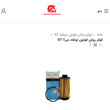
به علت نوسان ارز ، لطفا قبل از خرید تماس بگیرید.
منو
خانه
لوازم یدکی فوتون تونلند G7
فیلتر روغن فوتون تونلند جی7 G7