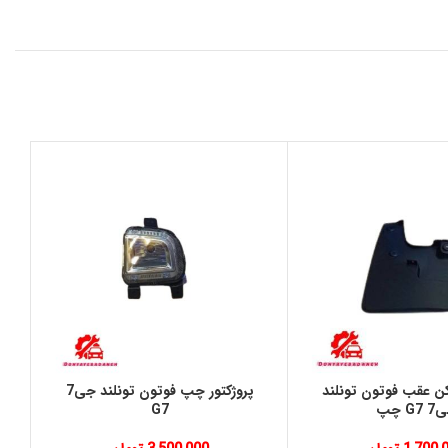
 عقب فوتون تونلند
پروژکتور چپ فوتون تونلند جی7
G7 چپ
G7