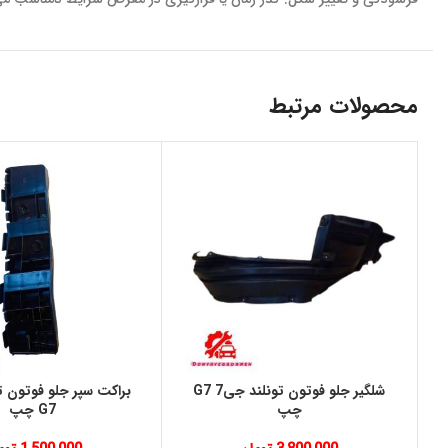
محصولات مرتبط
شلگير جلو فوتون تونلند جی7 G7
چپ
G7 چپ