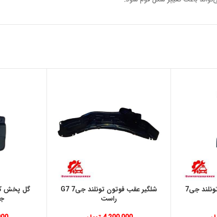
براكت سپر جلو فوتون تونلند جی7
شلگير عقب فوتون تونلند جی7 G7
گل پخش كن
راست
جی7 