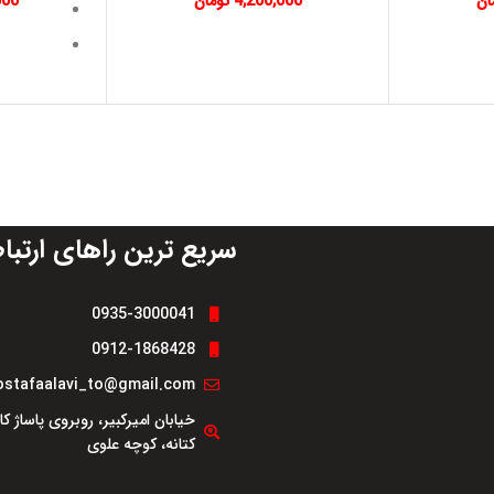
ان
4,200,000
تومان
000
مقاومت د
افزای
جلوگیر
حفاظت ا
افزا
سریع ترین راهای ارتبا
0935-3000041
0912-1868428
stafaalavi_to@gmail.com
خیابان امیرکبیر، روبروی پاساژ ک
کتانه، کوچه علوی