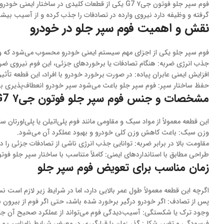
گرفته و وظیفه دارد نیروی وارده در تصادفات را جذب کرده و از آسیب بیشت
نقش و اهمیت فوم سپر جلو در خودرو
فوم سپر جلو یکی از اجزای مهم سیستم ایمنی خودرو محسوب می‌شود که وظای
جذب انرژی ضربه: هنگام تصادفات یا برخوردهای جزئی، این فوم نیروی ضربه
افزایش ایمنی عابران پیاده: در صورت برخورد خودرو با افراد، این قطعه تأ
حفظ ساختار سپر: فوم سپر جلو باعث می‌شود سپر خودرو انعطاف‌پذیری ب
مشخصات و جنس فوم سپر جلو فوتون جی۷ G7
این قطعه معمولاً از مواد سبک و مقاومی مانند فوم پلی‌اتیلن یا پلی‌اورتا
وزن سبک: باعث کاهش وزن کلی خودرو و بهبود عملکرد آن می‌شود.
مقاومت بالا در برابر ضربه: توانایی جذب انرژی ناشی از تصادفات جزئی را دا
طراحی مطابق با استانداردهای ایمنی: کاملاً متناسب با ساختار سپر جلو فوتون G7 طراحی شده ا
زمان مناسب برای تعویض فوم سپر جلو
اگرچه این قطعه معمولاً طول عمر بالایی دارد، اما در شرایط زیر لازم است 
پس از تصادف: اگر خودرو درگیر برخورد شده باشد، حتی اگر فوم از بیرو
وجود ترک یا شکستگی: آسیب‌دیدگی فوم می‌تواند از عملکرد صحیح آن جل
فرسودگی و تغییر شکل: گذر زمان یا قرارگیری در معرض شرایط نامناسب می