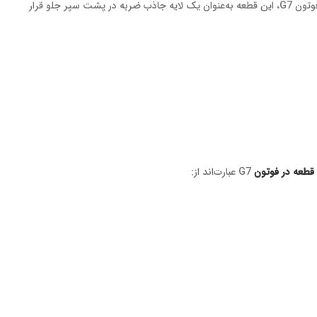
فوم سپر جلو فوتون جی۷ G7 یکی از قطعات کلیدی در ساختار ایمنی خودرو است که نقش مهمی در کاهش شدت ضربات وارده به خودرو دارد. در خودروی فوتون G7، این قطعه به‌عنوان یک لایه جاذب ضربه در پشت سپر جلو قرار
قطعه در فوتون
G7 عبارت‌اند از: