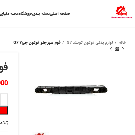
به علت نوسان ارز ، لطفا قبل از خرید تماس بگیرید.
صفحه اصلی
دسته بندی
فروشگاه
مجله دنیای 
خانه
لوازم یدکی فوتون تونلند G7
فوم سپر جلو فوتون جی۷ G7
فو
000
م