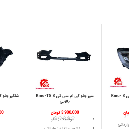
چراغ جلو کی ام سی تی 8 Kmc-
سپر جلو کی ام سی تی 8 Kmc-T8
بالایی
مان
3,900,000
تومان
00
لو
موقعیت : جلو
ارداتی
کشور سازنده : وارداتی