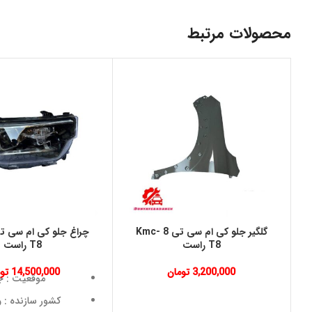
محصولات مرتبط
گلگیر جلو کی ام سی تی 8 Kmc-
T8 راست
T8 راست
3,200,000
تومان
14,500,000
تو
موقعیت : ج
کشور سازنده : و